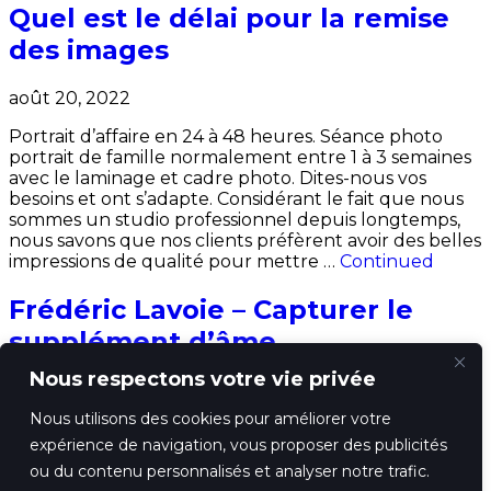
Quel est le délai pour la remise
des images
août 20, 2022
Portrait d’affaire en 24 à 48 heures. Séance photo
portrait de famille normalement entre 1 à 3 semaines
avec le laminage et cadre photo. Dites-nous vos
besoins et ont s’adapte. Considérant le fait que nous
sommes un studio professionnel depuis longtemps,
nous savons que nos clients préfèrent avoir des belles
impressions de qualité pour mettre …
Continued
Frédéric Lavoie – Capturer le
supplément d’âme
Nous respectons votre vie privée
mars 28, 2012
Nous utilisons des cookies pour améliorer votre
Pour ma 20e Revue magazine prestige
expérience de navigation, vous proposer des publicités
photographee années comme photographe, le
Magazine Prestige à fait un bel article sur mon travail.
ou du contenu personnalisés et analyser notre trafic.
Je vous invite à lire l’article afin d’en apprendre