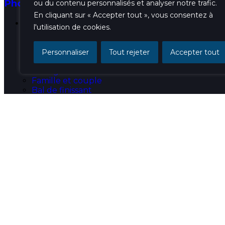
Photobooth
ou du contenu personnalisés et analyser notre trafic.
En cliquant sur « Accepter tout », vous consentez à
Portfolio
l'utilisation de cookies.
Événementiel
Portrait professionnel
Portrait d’entreprise
Personnaliser
Tout rejeter
Accepter tout
Commerciale
Mariage
Famille et couple
Bal de finissant
Projets créatifs
Politique de confidentialité
| © 2026 - Tous droits rése
Propulsé par :