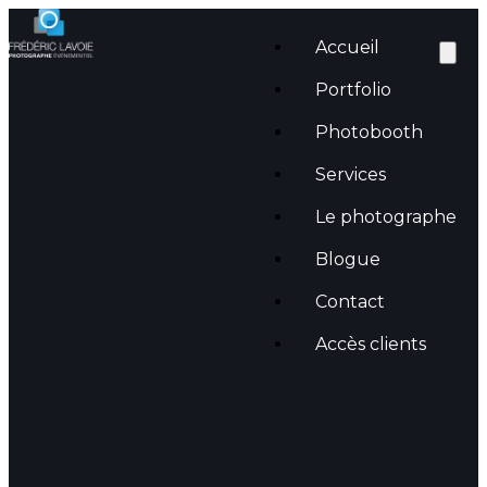
Accueil
Portfolio
Photobooth
Services
Le photographe
Blogue
Quel est le délai pour la remise
Contact
des images
Accès clients
août 20, 2022