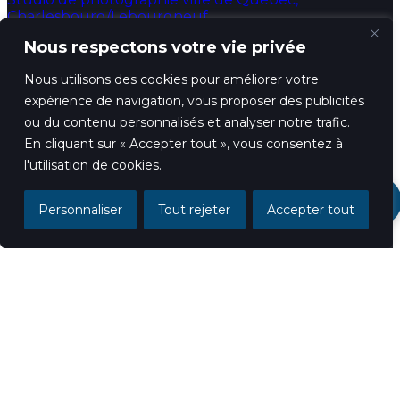
Charlesbourg/Lebourgneuf
Nous respectons votre vie privée
(418) 655-6433
info@fredphotographe.com
Nous utilisons des cookies pour améliorer votre
expérience de navigation, vous proposer des publicités
Accueil
ou du contenu personnalisés et analyser notre trafic.
En cliquant sur « Accepter tout », vous consentez à
Photobooth
l'utilisation de cookies.
Portfolio
Événementiel
Personnaliser
Tout rejeter
Accepter tout
Portrait professionnel
Portrait d’entreprise
Commerciale
Mariage
Famille et couple
Bal de finissant
Projets créatifs