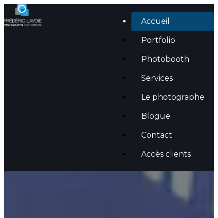
Accueil
Portfolio
Photobooth
Services
Le photographe
Blogue
Valorisez
vos
moments.
Contact
Marquez
les
esprits.
Accès clients