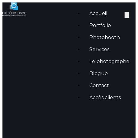
Accueil
Portfolio
Photobooth
Services
Le photographe
Blogue
Desjardins – Vidéographe et
Contact
directeur photo à Québec
Accès clients
mai 20, 2017