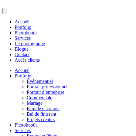
Accueil
Portfolio
Photobooth
Services
Le photographe
Blogue
Contact
Accès clients
Accueil
Portfolio
Événementiel
Portrait professionnel
Portrait d’entreprise
Commerciale
Mariage
Famille et couple
Bal de finissant
Projets créatifs
Photobooth
Services
Retouche Photo